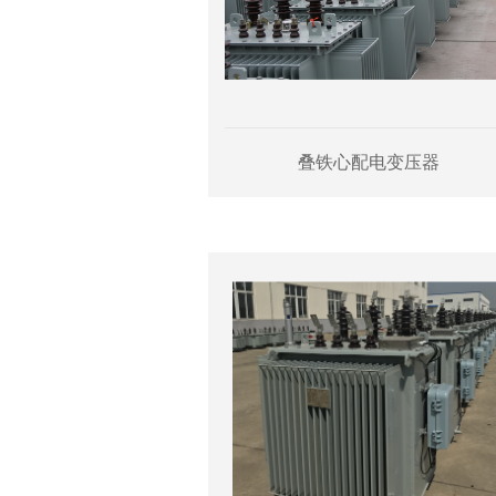
叠铁心配电变压器