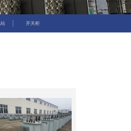
电站
开关柜