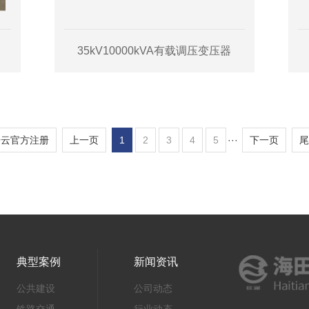
35kV10000kVA有载调压变压器
开云官方注册
上一页
1
2
3
4
5
···
下一页
尾
典型案例
新闻资讯
公共建设
公司动态
铁路交通
行业动态